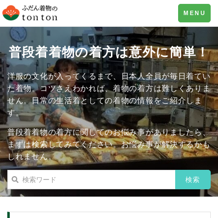
Toggle
MENU
navigation
普段着着物の着方は意外に簡単！
洋服の文化が入ってくるまで、日本人全員が毎日着てい
た着物。コツさえわかれば、着物の着方は難しくありま
せん。日常の生活着としての着物の情報をご紹介しま
す。
普段着着物の着方に関してのお悩み事がありましたら、
まずは検索してみてください。お悩み事が解決するかも
しれません。