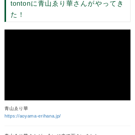
tontonに青山ゑり華さんがやってき
た！
青山ゑり華
https://aoyama-erihana.jp/