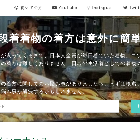
初めての方
YouTube
Instagram
Twitt
段着着物の着方は意外に簡
化が入ってくるまで、日本人全員が毎日着ていた着物。コ
物の着方は難しくありません。日常の生活着としての着物
す。
物の着方に関してのお悩み事がありましたら、まずは検索
お悩み事が解決するかもしれません。