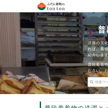
普
洋服の文
れば、着
紹介しま
普段着着
ださい。