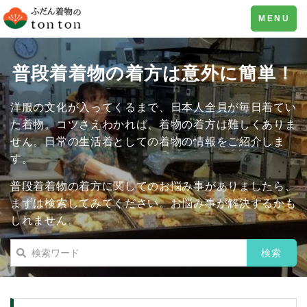
Toggle
MENU
navigation
普段着着物の着方は意外に簡単！
洋服の文化が入ってくるまで、日本人全員が毎日着てい
た着物。コツさえわかれば、着物の着方は難しくありま
せん。日常の生活着としての着物の情報をご紹介しま
す。
普段着着物の着方に関してのお悩み事がありましたら、
まずは検索してみてください。お悩み事が解決するかも
しれません。