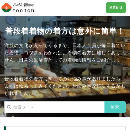
Toggle
MENU
navigation
普段着着物の着方は意外に簡単！
洋服の文化が入ってくるまで、日本人全員が毎日着てい
た着物。コツさえわかれば、着物の着方は難しくありま
せん。日常の生活着としての着物の情報をご紹介しま
す。
普段着着物の着方に関してのお悩み事がありましたら、
まずは検索してみてください。お悩み事が解決するかも
しれません。