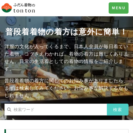
Toggle
MENU
navigation
普段着着物の着方は意外に簡単！
洋服の文化が入ってくるまで、日本人全員が毎日着てい
た着物。コツさえわかれば、着物の着方は難しくありま
せん。日常の生活着としての着物の情報をご紹介しま
す。
普段着着物の着方に関してのお悩み事がありましたら、
まずは検索してみてください。お悩み事が解決するかも
しれません。