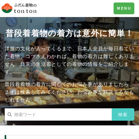
Toggle
MENU
navigation
普段着着物の着方は意外に簡単！
洋服の文化が入ってくるまで、日本人全員が毎日着てい
た着物。コツさえわかれば、着物の着方は難しくありま
せん。日常の生活着としての着物の情報をご紹介しま
す。
普段着着物の着方に関してのお悩み事がありましたら、
まずは検索してみてください。お悩み事が解決するかも
しれません。