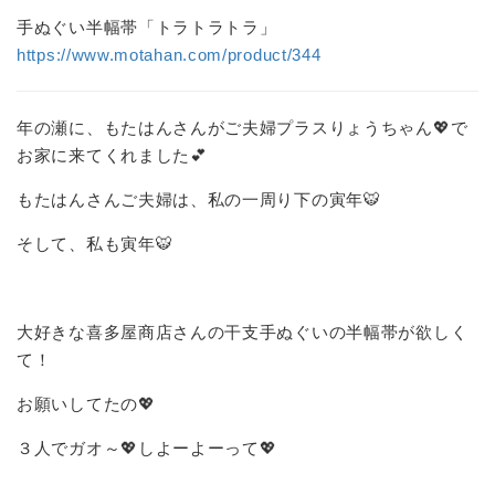
手ぬぐい半幅帯「トラトラトラ」
https://www.motahan.com/product/344
年の瀬に、もたはんさんがご夫婦プラスりょうちゃん💖で
お家に来てくれました💕
もたはんさんご夫婦は、私の一周り下の寅年🐯
そして、私も寅年🐯
大好きな喜多屋商店さんの干支手ぬぐいの半幅帯が欲しく
て！
お願いしてたの💖
３人でガオ～💖しよーよーって💖