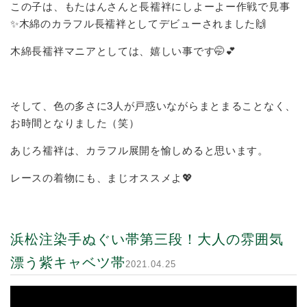
この子は、もたはんさんと長襦袢にしよーよー作戦で見事
✨木綿のカラフル長襦袢としてデビューされました🙌
木綿長襦袢マニアとしては、嬉しい事です🤭💕
そして、色の多さに3人が戸惑いながらまとまることなく、
お時間となりました（笑）
あじろ襦袢は、カラフル展開を愉しめると思います。
レースの着物にも、まじオススメよ💖
浜松注染手ぬぐい帯第三段！大人の雰囲気
漂う紫キャベツ帯
2021.04.25