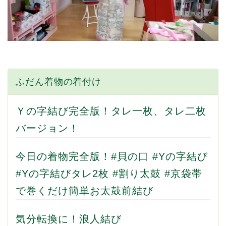
ふだん着物の着付け
Ｙの字結び完全版！タレ一枚、タレ二枚
バージョン！
今日の着物完全版！#貝の口 #Yの字結び
#Yの字結びタレ2枚 #割り太鼓 #京袋帯
で巻くだけ簡単お太鼓前結び
気分転換に！浪人結び