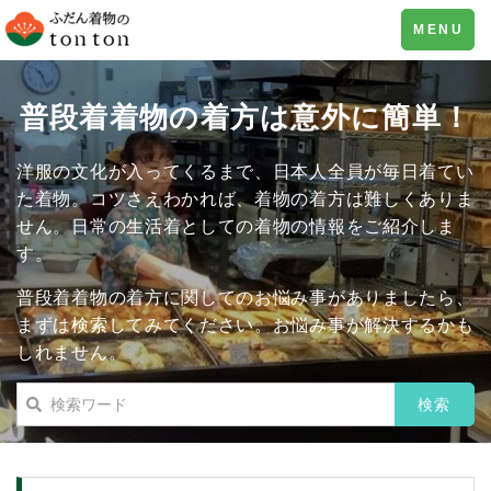
Toggle
MENU
navigation
普段着着物の着方は意外に簡単！
洋服の文化が入ってくるまで、日本人全員が毎日着てい
た着物。コツさえわかれば、着物の着方は難しくありま
せん。日常の生活着としての着物の情報をご紹介しま
す。
普段着着物の着方に関してのお悩み事がありましたら、
まずは検索してみてください。お悩み事が解決するかも
しれません。