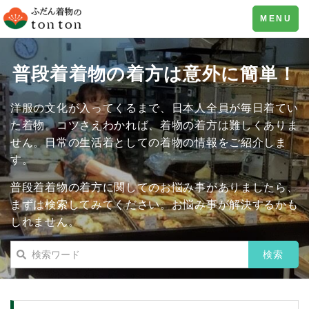
Toggle
MENU
navigation
普段着着物の着方は意外に簡単！
洋服の文化が入ってくるまで、日本人全員が毎日着てい
た着物。コツさえわかれば、着物の着方は難しくありま
せん。日常の生活着としての着物の情報をご紹介しま
す。
普段着着物の着方に関してのお悩み事がありましたら、
まずは検索してみてください。お悩み事が解決するかも
しれません。