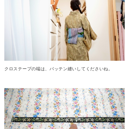
クロステープの端は、バッテン縫いしてくださいね。