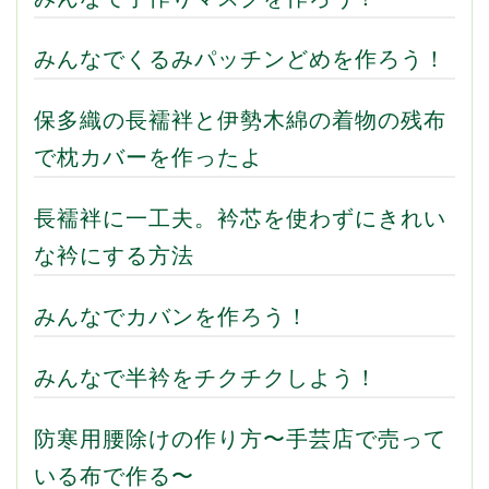
みんなでくるみパッチンどめを作ろう！
保多織の長襦袢と伊勢木綿の着物の残布
で枕カバーを作ったよ
長襦袢に一工夫。衿芯を使わずにきれい
な衿にする方法
みんなでカバンを作ろう！
みんなで半衿をチクチクしよう！
防寒用腰除けの作り方〜手芸店で売って
いる布で作る〜