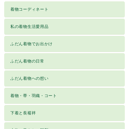
着物コーディネート
私の着物生活愛用品
ふだん着物でお出かけ
ふだん着物の日常
ふだん着物への想い
着物・帯・羽織・コート
下着と長襦袢