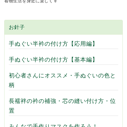
着物生活を身近に楽しく👘
お針子
手ぬぐい半衿の付け方【応用編】
手ぬぐい半衿の付け方【基本編】
初心者さんにオススメ・手ぬぐいの色と
柄
長襦袢の衿の補強・芯の縫い付け方・位
置
みんなで手作りマスクを作ろう！