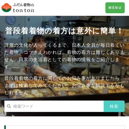
Toggle
MENU
navigation
普段着着物の着方は意外に簡単！
洋服の文化が入ってくるまで、日本人全員が毎日着てい
た着物。コツさえわかれば、着物の着方は難しくありま
せん。日常の生活着としての着物の情報をご紹介しま
す。
普段着着物の着方に関してのお悩み事がありましたら、
まずは検索してみてください。お悩み事が解決するかも
しれません。