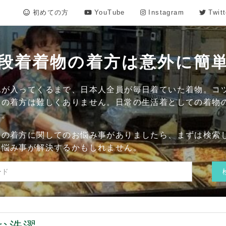
初めての方
YouTube
Instagram
Twitt
段着着物の着方は意外に簡
化が入ってくるまで、日本人全員が毎日着ていた着物。コ
物の着方は難しくありません。日常の生活着としての着物
す。
物の着方に関してのお悩み事がありましたら、まずは検索
お悩み事が解決するかもしれません。