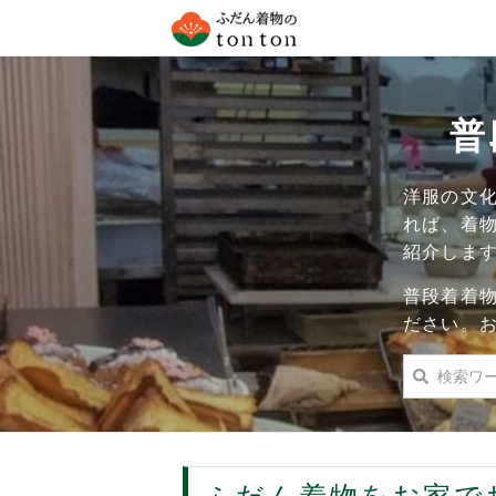
普
洋服の文
れば、着
紹介しま
普段着着
ださい。