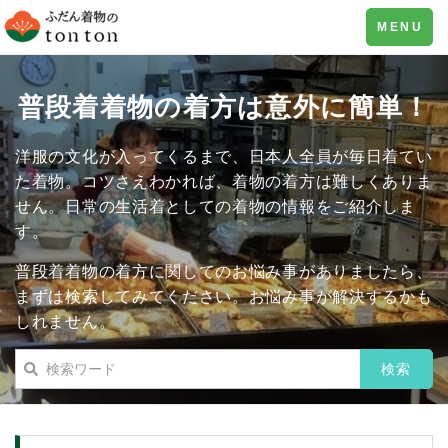
Toggle
MENU
navigation
普段着着物の着方は意外に簡単！
洋服の文化が入ってくるまで、日本人全員が毎日着てい
た着物。コツさえわかれば、着物の着方は難しくありま
せん。日常の生活着としての着物の情報をご紹介しま
す。
普段着着物の着方に関してのお悩み事がありましたら、
まずは検索してみてください。お悩み事が解決するかも
しれません。