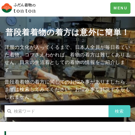
Toggle
MENU
navigation
普段着着物の着方は意外に簡単！
洋服の文化が入ってくるまで、日本人全員が毎日着てい
た着物。コツさえわかれば、着物の着方は難しくありま
せん。日常の生活着としての着物の情報をご紹介しま
す。
普段着着物の着方に関してのお悩み事がありましたら、
まずは検索してみてください。お悩み事が解決するかも
しれません。