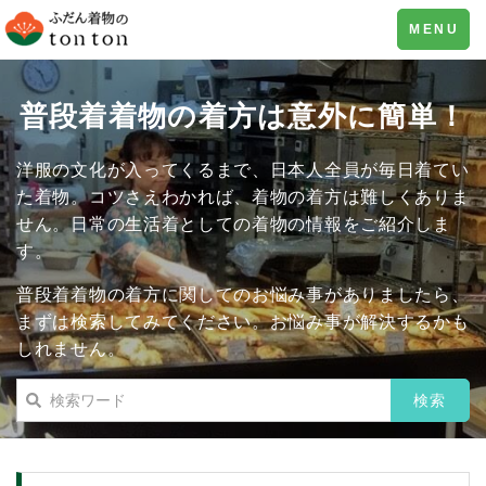
Toggle
MENU
navigation
普段着着物の着方は意外に簡単！
洋服の文化が入ってくるまで、日本人全員が毎日着てい
た着物。コツさえわかれば、着物の着方は難しくありま
せん。日常の生活着としての着物の情報をご紹介しま
す。
普段着着物の着方に関してのお悩み事がありましたら、
まずは検索してみてください。お悩み事が解決するかも
しれません。