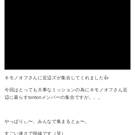
キモノオフさんに近辺ズが集合してくれました👍
今回はとっても大事なミッションの為にキモノオフさん近
辺に暮らすtontonメンバーの集合ですが。。。
やっぱりぃ〜、みんなで集まるとぉ〜。
すごい速さで脱線です（笑）