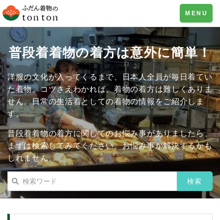
Toggle
MENU
navigation
普段着着物の着方は意外に簡単！
洋服の文化が入ってくるまで、日本人全員が毎日着てい
た着物。コツさえわかれば、着物の着方は難しくありま
せん。日常の生活着としての着物の情報をご紹介しま
す。
普段着着物の着方に関してのお悩み事がありましたら、
まずは検索してみてください。お悩み事が解決するかも
しれません。