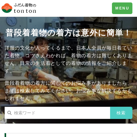
Toggle
MENU
navigation
普段着着物の着方は意外に簡単！
洋服の文化が入ってくるまで、日本人全員が毎日着てい
た着物。コツさえわかれば、着物の着方は難しくありま
せん。日常の生活着としての着物の情報をご紹介しま
す。
普段着着物の着方に関してのお悩み事がありましたら、
まずは検索してみてください。お悩み事が解決するかも
しれません。