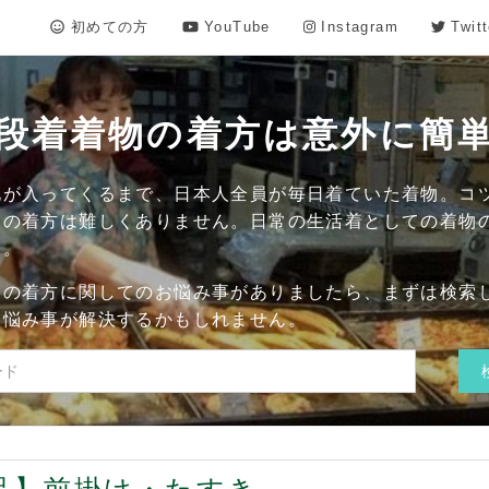
初めての方
YouTube
Instagram
Twitt
段着着物の着方は意外に簡
化が入ってくるまで、日本人全員が毎日着ていた着物。コ
物の着方は難しくありません。日常の生活着としての着物
す。
物の着方に関してのお悩み事がありましたら、まずは検索
お悩み事が解決するかもしれません。