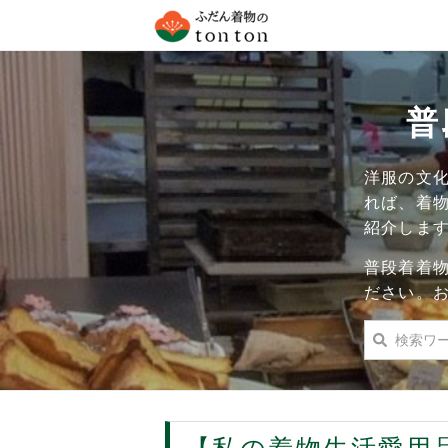
普
洋服の文
れば、着
紹介しま
普段着着
ださい。