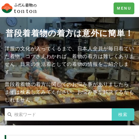
Toggle
MENU
navigation
普段着着物の着方は意外に簡単！
洋服の文化が入ってくるまで、日本人全員が毎日着てい
た着物。コツさえわかれば、着物の着方は難しくありま
せん。日常の生活着としての着物の情報をご紹介しま
す。
普段着着物の着方に関してのお悩み事がありましたら、
まずは検索してみてください。お悩み事が解決するかも
しれません。