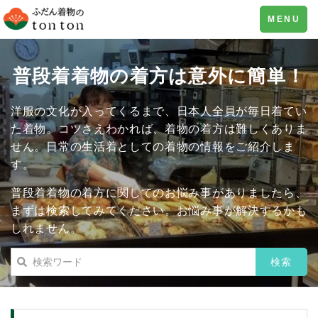
Toggle
MENU
navigation
普段着着物の着方は意外に簡単！
洋服の文化が入ってくるまで、日本人全員が毎日着てい
た着物。コツさえわかれば、着物の着方は難しくありま
せん。日常の生活着としての着物の情報をご紹介しま
す。
普段着着物の着方に関してのお悩み事がありましたら、
まずは検索してみてください。お悩み事が解決するかも
しれません。