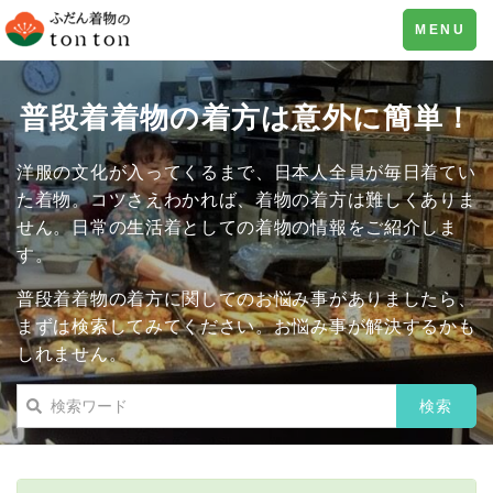
Toggle
MENU
navigation
普段着着物の着方は意外に簡単！
洋服の文化が入ってくるまで、日本人全員が毎日着てい
た着物。コツさえわかれば、着物の着方は難しくありま
せん。日常の生活着としての着物の情報をご紹介しま
す。
普段着着物の着方に関してのお悩み事がありましたら、
まずは検索してみてください。お悩み事が解決するかも
しれません。