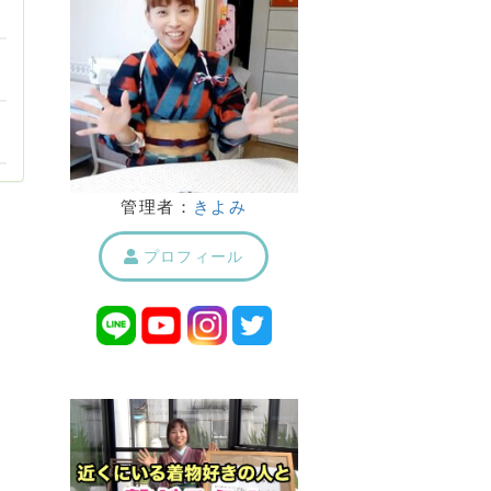
管理者：
きよみ
プロフィール