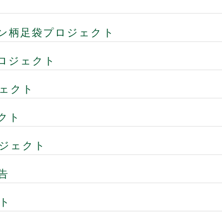
ン柄足袋プロジェクト
ロジェクト
ェクト
クト
ジェクト
告
ト