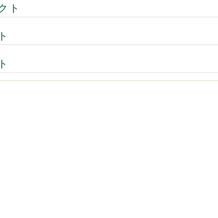
クト
ト
ト