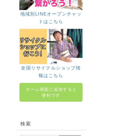
地域別LINEオープンチャッ
トはこちら
全国リサイクルショップ情
報はこちら
ホーム画面に追加すると
便利です
検索