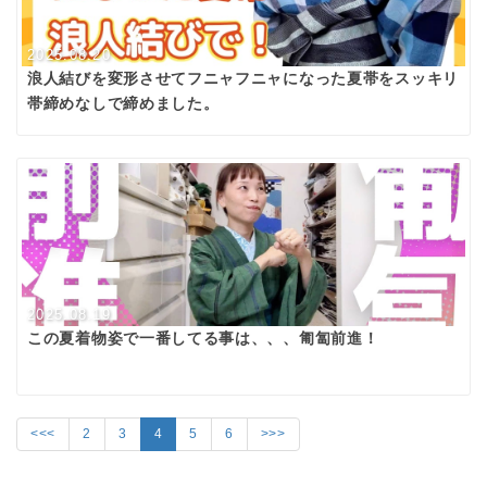
2025.08.20
浪人結びを変形させてフニャフニャになった夏帯をスッキリ
帯締めなしで締めました。
2025.08.19
この夏着物姿で一番してる事は、、、匍匐前進！
<<<
2
3
4
5
6
>>>