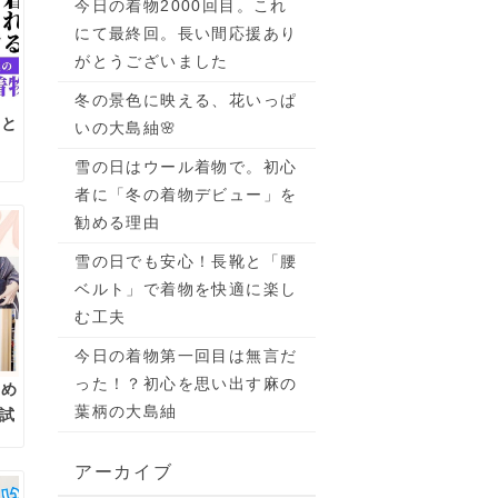
今日の着物2000回目。これ
にて最終回。長い間応援あり
がとうございました
冬の景色に映える、花いっぱ
義と
いの大島紬🌸
雪の日はウール着物で。初心
者に「冬の着物デビュー」を
勧める理由
雪の日でも安心！長靴と「腰
ベルト」で着物を快適に楽し
む工夫
今日の着物第一回目は無言だ
った！？初心を思い出す麻の
締め
葉柄の大島紬
試
アーカイブ