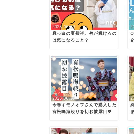
2023.06.30
2
真っ白の夏襦袢。衿が透けるの
は気になること？
2023.06.25
2
今春キモノオフさんで購入した
有松鳴海絞りを初お披露目💖