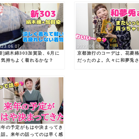
023.06.07
2023.06.06
[新]絹木綿303加賀染、6月に
京都旅行のコーデは、花菱
も気持ちよく着れるかな？
だったのよ。久々に和夢兎
に行けたから色々買っちゃ
⤴️
023.06.01
来年の予定がもはや決まってき
た話。来年の話ってのは早く感