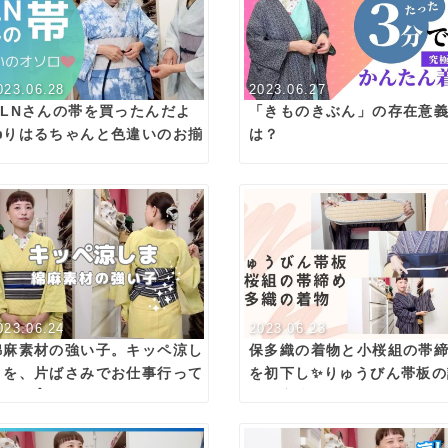
023.06.28
2023.06.27
OLNさんの帯を買ったんだよ
「きものきぶん」の存在意
👍りはるちゃんと色違いのお揃
は？
いさ✨
023.06.24
2023.06.23
綿麻素材の強い子。キッペ涼し
保多織の着物と小桜組の帯
まを、片ばさみでお仕事行って
を初下し✨りゅうびん帯板の
きます👍
作品完成🙌