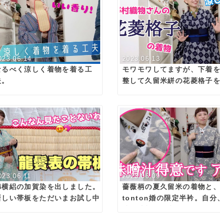
023.06.14
2023.06.13
なるべく涼しく着物を着る工
モワモワしてますが、下着
夫。
整して久留米絣の花菱格子
たよ。
023.06.11
2023.06.09
綿横絽の加賀染を出しました。
薔薇柄の夏久留米の着物と
新しい帯板をただいまお試し中
tonton婚の限定半衿。自分
です。
味噌汁料理得意っす！