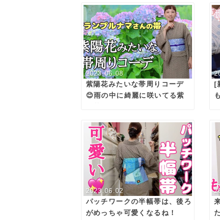
2023.06.08
2
紫陽花みたいな帯周りコーデ
😊雨の中に綺麗に咲いてる紫
陽花みたいなイメージ🪻
2023.06.02
2
パッチワークの半幅帯は、後ろ
がめっちゃ可愛くなるね！