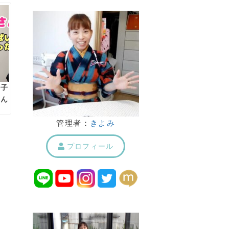
格子
さん
った
管理者：
きよみ
プロフィール