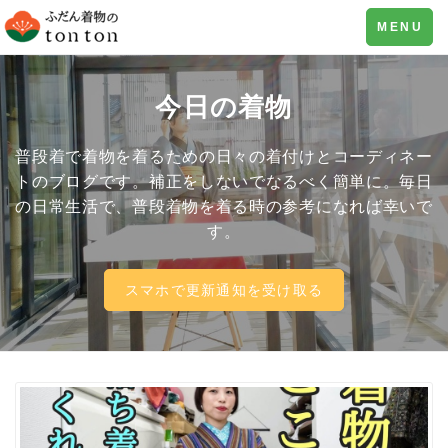
Toggle
MENU
navigation
今日の着物
普段着で着物を着るための日々の着付けとコーディネー
トのブログです。補正をしないでなるべく簡単に。毎日
の日常生活で、普段着物を着る時の参考になれば幸いで
す。
スマホで更新通知を受け取る